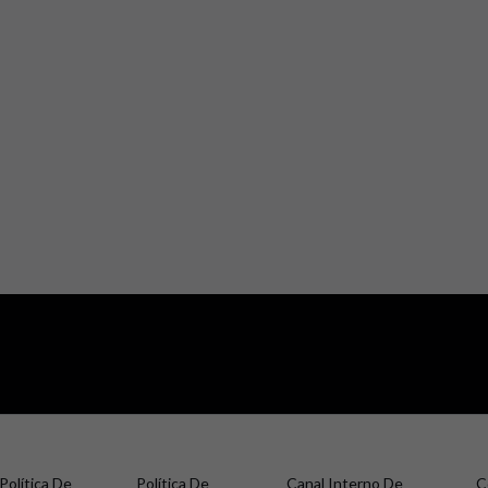
Política De
Política De
Canal Interno De
C