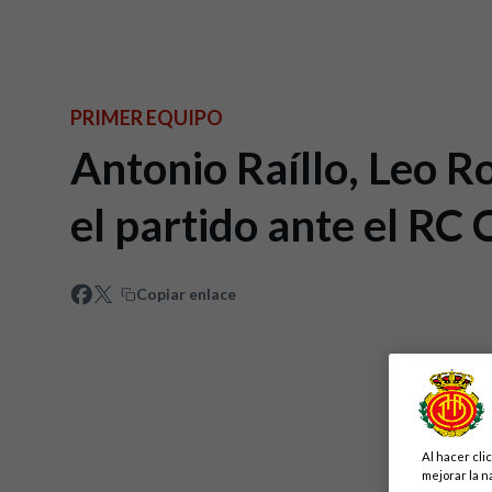
PRIMER EQUIPO
Antonio Raíllo, Leo R
el partido ante el RC 
Copiar enlace
Al hacer cli
mejorar la n