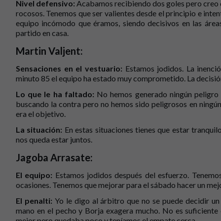
Nivel defensivo:
Acabamos recibiendo dos goles pero creo qu
rocosos. Tenemos que ser valientes desde el principio e inten
equipo incómodo que éramos, siendo decisivos en las áreas
partido en casa.
Martin Valjent:
Sensaciones en el vestuario:
Estamos jodidos. La inenció
minuto 85 el equipo ha estado muy comprometido. La decisión
Lo que le ha faltado:
No hemos generado ningún peligro e
buscando la contra pero no hemos sido peligrosos en ning
era el objetivo.
La situación:
En estas situaciones tienes que estar tranquilo
nos queda estar juntos.
Jagoba Arrasate:
El equipo:
Estamos jodidos después del esfuerzo. Tenemos
ocasiones. Tenemos que mejorar para el sábado hacer un mejo
El penalti:
Yo le digo al árbitro que no se puede decidir un
mano en el pecho y Borja exagera mucho. No es suficiente 
mejor pero quedaba poco y teníamos el empate cerca.