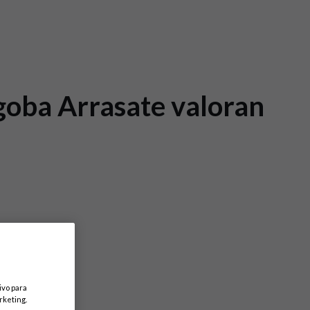
agoba Arrasate valoran
ivo para
rketing.