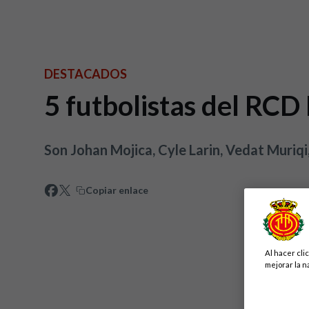
DESTACADOS
5 futbolistas del RCD
Son Johan Mojica, Cyle Larin, Vedat Muriq
Copiar enlace
Al hacer cli
mejorar la n