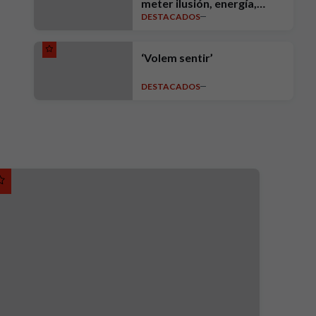
meter ilusión, energía,
DESTACADOS
intensidad, ambición y
exigencia"
‘Volem sentir’
DESTACADOS