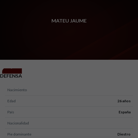
Skip to main content
MATEU JAUME
2
POSICIÓN
DEFENSA
Nacimiento
Edad
26 años
País
España
Nacionalidad
Pie dominante
Diestro