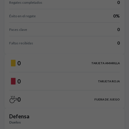
0
Regates completados
0%
Éxito en el regate
0
Pases clave
0
Faltas recibidas
0
TARJETA AMARILLA
0
TARJETA ROJA
0
FUERA DE JUEGO
Defensa
Duelos