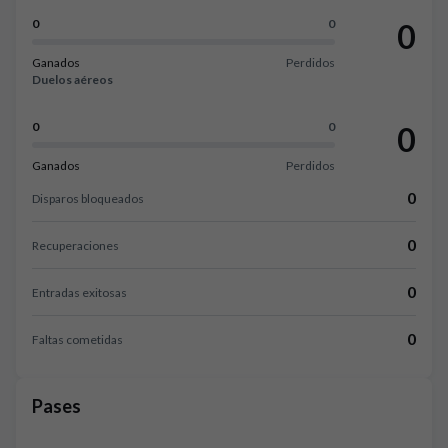
0
0
0
Ganados
Perdidos
Duelos aéreos
0
0
0
Ganados
Perdidos
0
Disparos bloqueados
0
Recuperaciones
0
Entradas exitosas
0
Faltas cometidas
Pases