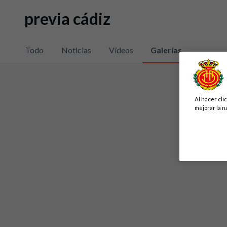
previa cádiz
Todo
Noticias
Vídeos
Galerías
Al hacer cli
mejorar la n