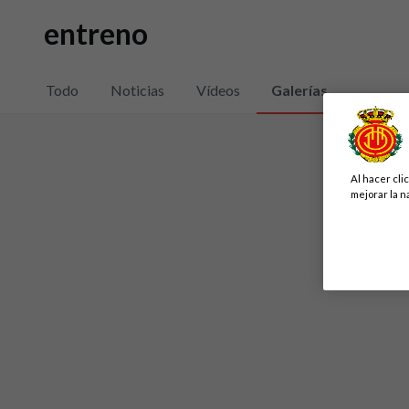
entreno
Todo
Noticias
Vídeos
Galerías
Al hacer cli
mejorar la n