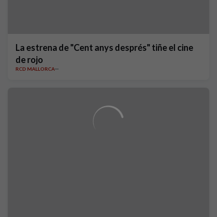
La estrena de "Cent anys després" tiñe el cine
de rojo
RCD MALLORCA