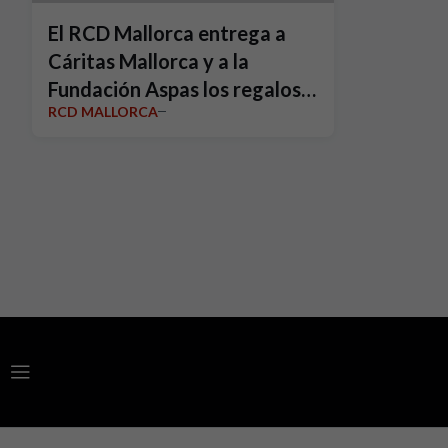
El RCD Mallorca entrega a
Cáritas Mallorca y a la
Fundación Aspas los regalos
RCD MALLORCA
de 'El Árbol de los Sueños'