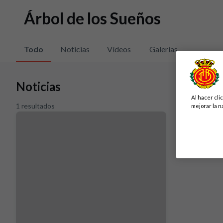
Árbol de los Sueños
Todo
Noticias
Vídeos
Galerías
Noticias
Al hacer cli
1 resultados
mejorar la n