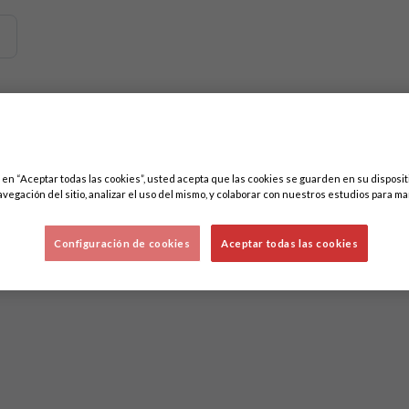
emos contenidos relacionados con esta. Mínimo tres caracteres.
ores
c en “Aceptar todas las cookies”, usted acepta que las cookies se guarden en su disposit
avegación del sitio, analizar el uso del mismo, y colaborar con nuestros estudios para ma
Configuración de cookies
Aceptar todas las cookies