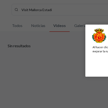
Buscar contenidos - Visit%20Mallorca%20Estadi
Introduce tu búsqueda, espera unos instantes y te mostrar
Todos
Noticias
Vídeos
Galerías
Jugad
Sin resultados
Al hacer cli
Sin resultados
mejorar la n