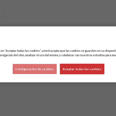
emos contenidos relacionados con esta. Mínimo tres caracteres.
ores
c en “Aceptar todas las cookies”, usted acepta que las cookies se guarden en su disposit
avegación del sitio, analizar el uso del mismo, y colaborar con nuestros estudios para ma
Configuración de cookies
Aceptar todas las cookies