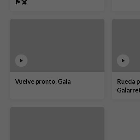
🏴‍☠️
Vuelve pronto, Gala
Rueda p
Galarre