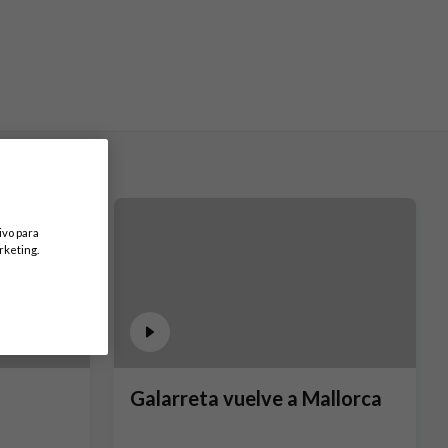
ivo para
rketing.
a
Galarreta vuelve a Mallorca