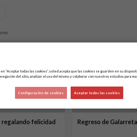
emos contenidos relacionados con esta. Mínimo tres caracteres.
ores
c en “Aceptar todas las cookies”, usted acepta que las cookies se guarden en su disposit
avegación del sitio, analizar el uso del mismo, y colaborar con nuestros estudios para ma
Configuración de cookies
Aceptar todas las cookies
a regalando felicidad
Regreso de Galarret