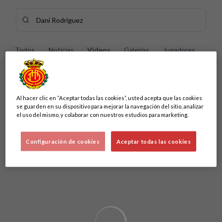
Skip to main content
Buscar contenidos - Dani%20Rodriguez%20%20
Introduce tu búsqueda, espera unos instantes y te mostrarem
Todos
Noticias
Vídeos
Galerías
Jugadores
Sin resultados
Al hacer clic en “Aceptar todas las cookies”, usted acepta que las cookies
Sin resultados
se guarden en su dispositivo para mejorar la navegación del sitio, analizar
el uso del mismo, y colaborar con nuestros estudios para marketing.
Configuración de cookies
Aceptar todas las cookies