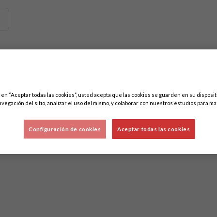
emos contenidos relacionados con esta. Mínimo tres caracteres.
ores
c en “Aceptar todas las cookies”, usted acepta que las cookies se guarden en su disposit
avegación del sitio, analizar el uso del mismo, y colaborar con nuestros estudios para ma
Configuración de cookies
Aceptar todas las cookies