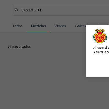
Buscar contenidos - Tercera%20RFEF
Introduce tu búsqueda, espera unos instantes y te mostrar
Todos
Noticias
Vídeos
Galerías
Jugad
Sin resultados
Al hacer cli
Sin resultados
mejorar la n