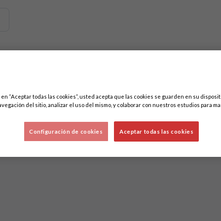
emos contenidos relacionados con esta. Mínimo tres caracteres.
ores
c en “Aceptar todas las cookies”, usted acepta que las cookies se guarden en su disposit
avegación del sitio, analizar el uso del mismo, y colaborar con nuestros estudios para ma
Configuración de cookies
Aceptar todas las cookies