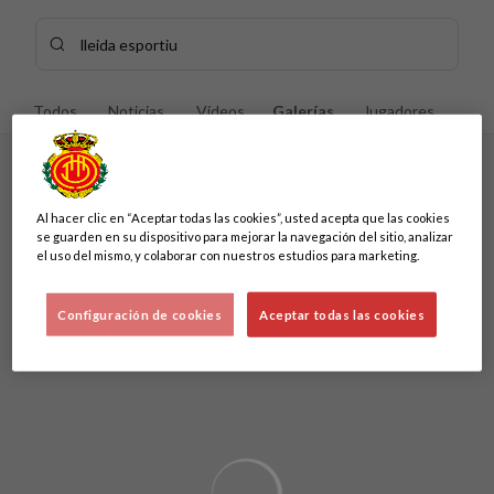
Skip to main content
Buscar contenidos - lleida%20esportiu
Introduce tu búsqueda, espera unos instantes y te mostrarem
Todos
Noticias
Vídeos
Galerías
Jugadores
Sin resultados
Al hacer clic en “Aceptar todas las cookies”, usted acepta que las cookies
Sin resultados
se guarden en su dispositivo para mejorar la navegación del sitio, analizar
el uso del mismo, y colaborar con nuestros estudios para marketing.
Configuración de cookies
Aceptar todas las cookies