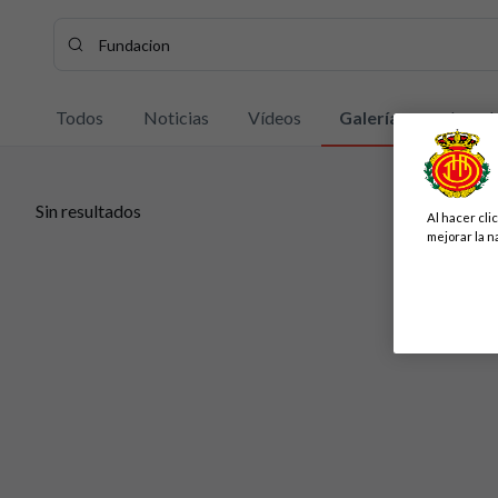
Buscar contenidos - Fundacion
Introduce tu búsqueda, espera unos instantes y te mostrar
Todos
Noticias
Vídeos
Galerías
Jugad
Sin resultados
Al hacer cli
Sin resultados
mejorar la n