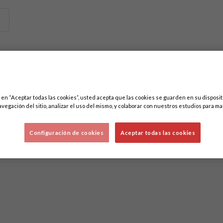
emos contenidos relacionados con esta. Mínimo tres caracteres.
ores
c en “Aceptar todas las cookies”, usted acepta que las cookies se guarden en su disposit
avegación del sitio, analizar el uso del mismo, y colaborar con nuestros estudios para ma
Configuración de cookies
Aceptar todas las cookies